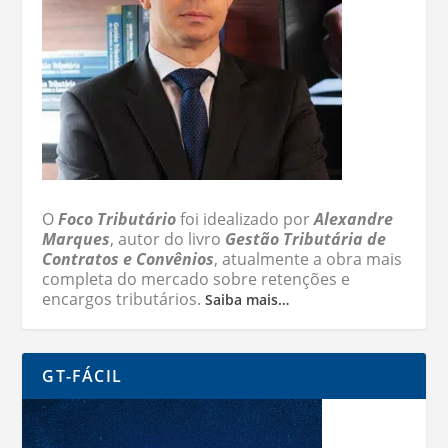
O
Foco Tributário
foi idealizado por
Alexandre
Marques
, autor do livro
Gestão Tributária de
Contratos e Convênios
, atualmente a obra mais
completa do mercado sobre retenções e
encargos tributários.
Saiba mais…
GT-FÁCIL