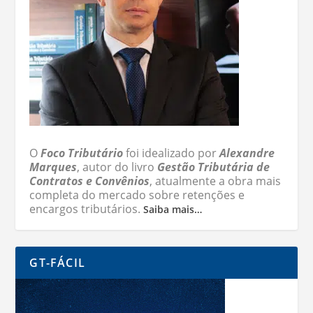
O
Foco Tributário
foi idealizado por
Alexandre
Marques
, autor do livro
Gestão Tributária de
Contratos e Convênios
, atualmente a obra mais
completa do mercado sobre retenções e
encargos tributários.
Saiba mais…
GT-FÁCIL