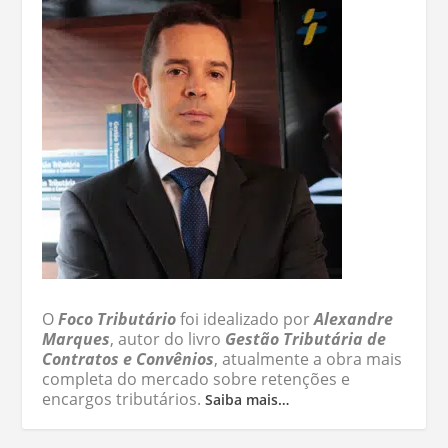
O
Foco Tributário
foi idealizado por
Alexandre
Marques
, autor do livro
Gestão Tributária de
Contratos e Convênios
, atualmente a obra mais
completa do mercado sobre retenções e
encargos tributários.
Saiba mais…