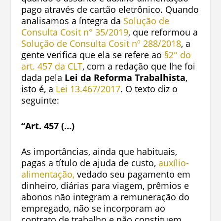
pago através de cartão eletrônico. Quando
analisamos a íntegra da
Solução de
Consulta Cosit n° 35/2019
,
que reformou a
Solução de Consulta Cosit nº 288/2018
,
a
gente
verifica que ela se refere ao
§2° do
art. 457 da CLT
,
com a redação que lhe foi
dada pela
Lei da Reforma Trabalhista
,
isto é, a
Lei 13.467/2017
.
O texto diz o
seguinte:
“Art. 457 (…)
As importâncias, ainda que habituais,
pagas a título de ajuda de custo
,
auxílio-
alimentação,
vedado seu pagamento em
dinheiro,
diárias para viagem, prêmios e
abonos não integram a remuneração do
empregado, não se incorporam ao
contrato de trabalho e não constituem