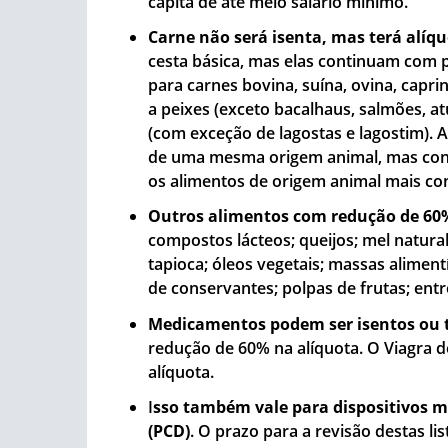
capita de até meio salário mínimo.
Carne não será isenta, mas terá alíq
cesta básica, mas elas continuam com p
para carnes bovina, suína, ovina, capri
a peixes (exceto bacalhaus, salmões, at
(com exceção de lagostas e lagostim). 
de uma mesma origem animal, mas conf
os alimentos de origem animal mais co
Outros alimentos com redução de 60
compostos lácteos; queijos; mel natural;
tapioca; óleos vegetais; massas aliment
de conservantes; polpas de frutas; entr
Medicamentos podem ser isentos ou 
redução de 60% na alíquota. O Viagra d
alíquota.
I
sso também vale para dispositivos mé
(PCD)
. O prazo para a revisão destas l