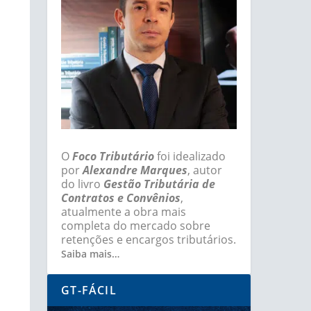
O
Foco Tributário
foi idealizado
por
Alexandre Marques
, autor
do livro
Gestão Tributária de
Contratos e Convênios
,
atualmente a obra mais
completa do mercado sobre
retenções e encargos tributários.
Saiba mais…
GT-FÁCIL