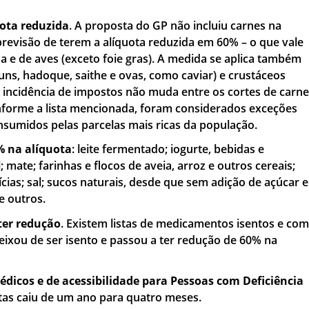
uota reduzida
. A proposta do GP não incluiu carnes na
revisão de terem a alíquota reduzida em 60% – o que vale
na e de aves (exceto foie gras). A medida se aplica também
uns, hadoque, saithe e ovas, como caviar) e crustáceos
A incidência de impostos não muda entre os cortes de carn
orme a lista mencionada, foram considerados exceções
nsumidos pelas parcelas mais ricas da população.
% na alíquota
: leite fermentado; iogurte, bebidas e
 mate; farinhas e flocos de aveia, arroz e outros cereais;
ícias; sal; sucos naturais, desde que sem adição de açúcar e
e outros.
ter redução
. Existem listas de medicamentos isentos e co
eixou de ser isento e passou a ter redução de 60% na
dicos e de acessibilidade para Pessoas com Deficiência
istas caiu de um ano para quatro meses.