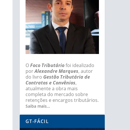
O
Foco Tributário
foi idealizado
por
Alexandre Marques
, autor
do livro
Gestão Tributária de
Contratos e Convênios
,
atualmente a obra mais
completa do mercado sobre
retenções e encargos tributários.
Saiba mais…
GT-FÁCIL