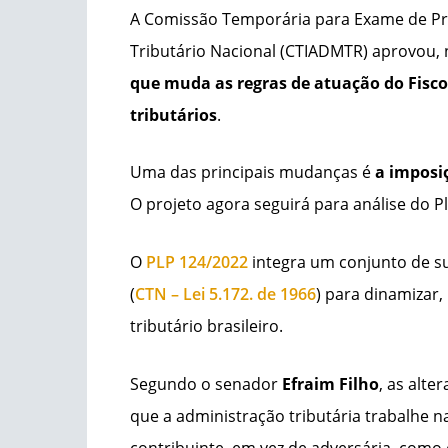
A Comissão Temporária para Exame de Pro
Tributário Nacional (CTIADMTR) aprovou, n
que muda as regras de atuação do Fisco
tributários
.
Uma das principais mudanças é
a imposiç
O projeto agora seguirá para análise do Pl
O
PLP 124/2022
integra um conjunto de s
(
CTN – Lei 5.172. de 1966
) para dinamizar,
tributário brasileiro.
Segundo o senador
Efraim Filho
, as alte
que a administração tributária trabalhe 
contribuinte, em vez de adversária, como 