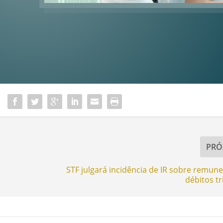
PRÓ
STF julgará incidência de IR sobre remun
débitos tr