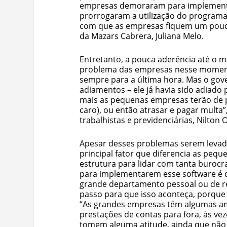
empresas demoraram para implementa
prorrogaram a utilização do programa
com que as empresas fiquem um pouco 
da Mazars Cabrera, Juliana Melo.
Entretanto, a pouca aderência até o 
problema das empresas nesse momento 
sempre para a última hora. Mas o gov
adiamentos – ele já havia sido adiado
mais as pequenas empresas terão de p
caro), ou então atrasar e pagar multa”
trabalhistas e previdenciárias, Nilton 
Apesar desses problemas serem levado
principal fator que diferencia as peq
estrutura para lidar com tanta buroc
para implementarem esse software é 
grande departamento pessoal ou de r
passo para que isso aconteça, porque a
“As grandes empresas têm algumas am
prestações de contas para fora, às veze
tomem alguma atitude, ainda que não 