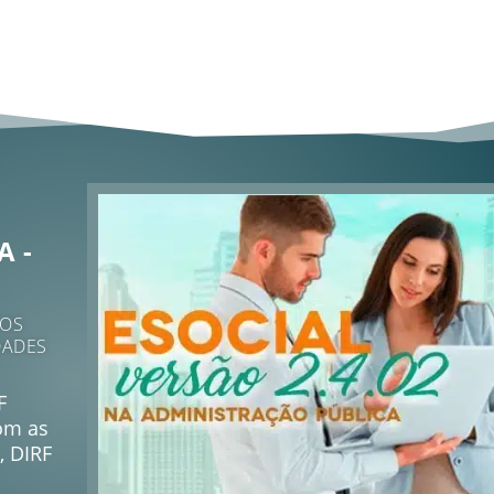
 -
ÃOS
DADES
F
com as
, DIRF