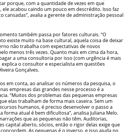
r porque, com a quantidade de vezes em que
, ele acabou caindo um pouco em descrédito. Isso faz
cansadas”, avalia a gerente de administração pessoal
momento também passa por fatores culturais. “O
existe muito na base cultural, aquela coisa de deixar
erno não trabalha com expectativas de novos
 pelo menos três vezes. Quanto mais em cima da hora,
agar a uma consultoria por isso (com urgência é mais
, explica o consultor e especialista em questões
Oliveira Gonçalves.
s em conta, ao analisar os números da pesquisa, o
uenas empresas das grandes nesse processo é a
racia. “Muitos dos problemas das pequenas empresas
que elas trabalham de forma mais caseira. Sem um
ecursos humanos, é preciso desenvolver o passo a
 forma atual é bem dificultosa”, analisa Juliana Melo.
arrações que as pequenas não têm. Auditorias,
s capital aberto, sócios, então o rigor delas exige que
concordem. As pequenas é o inverso, e isso ajuda no