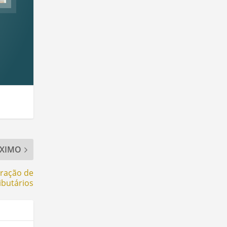
XIMO
eração de
ibutários