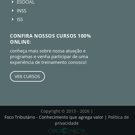
ESOCIAL
E
INSS
E
ISS
E
CONFIRA NOSSOS CURSOS 100%
ONLINE:
conheça mais sobre nossa atuação e
programas e venha participar de uma
experiência de treinamento conosco!
VER CURSOS
Copyright © 2013 - 2026 |
Foco Tributário - Conhecimento que agrega valor |
Política de
privacidade