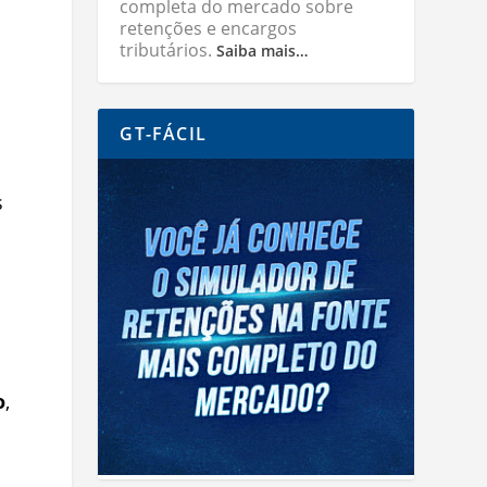
completa do mercado sobre
retenções e encargos
tributários.
Saiba mais…
GT-FÁCIL
s
o
,