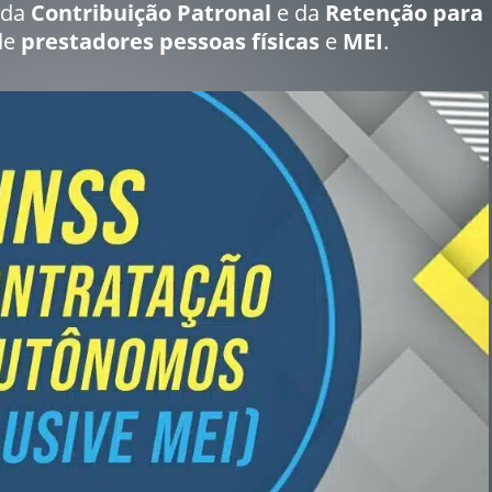
 da
Contribuição Patronal
e da
Retenção para
de
prestadores pessoas físicas
e
MEI
.