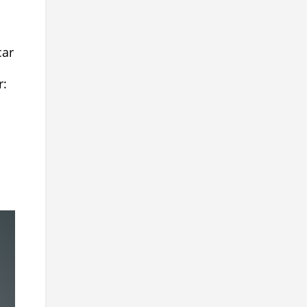
car
r: