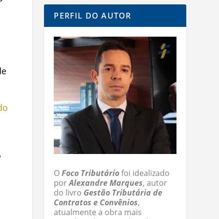
PERFIL DO AUTOR
de
do
o
O
Foco Tributário
foi idealizado
por
Alexandre Marques
, autor
do livro
Gestão Tributária de
Contratos e Convênios
,
atualmente a obra mais