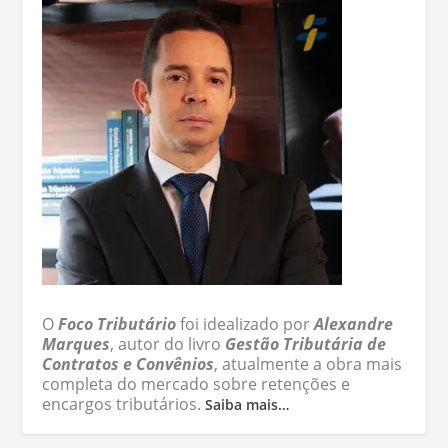
O
Foco Tributário
foi idealizado por
Alexandre
Marques
, autor do livro
Gestão Tributária de
Contratos e Convênios
, atualmente a obra mais
completa do mercado sobre retenções e
encargos tributários.
Saiba mais…