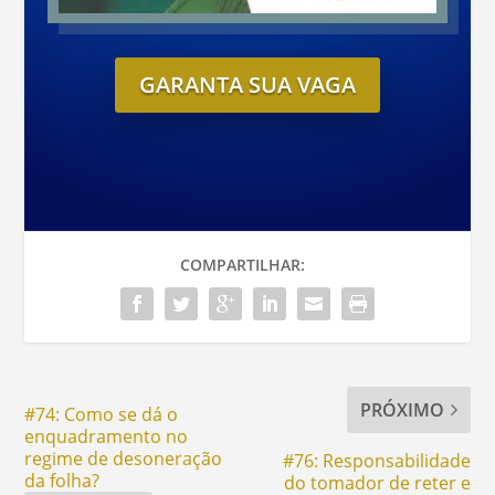
GARANTA SUA VAGA
COMPARTILHAR:
PRÓXIMO
#74: Como se dá o
enquadramento no
regime de desoneração
#76: Responsabilidade
da folha?
do tomador de reter e