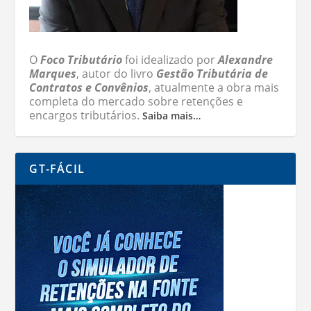
O
Foco Tributário
foi idealizado por
Alexandre
Marques
, autor do livro
Gestão Tributária de
Contratos e Convênios
, atualmente a obra mais
completa do mercado sobre retenções e
encargos tributários.
Saiba mais…
GT-FÁCIL