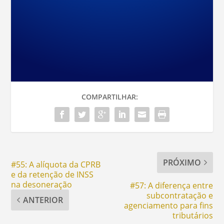
COMPARTILHAR:
PRÓXIMO
#55: A alíquota da CPRB
e da retenção de INSS
na desoneração
#57: A diferença entre
subcontratação e
ANTERIOR
agenciamento para fins
tributários