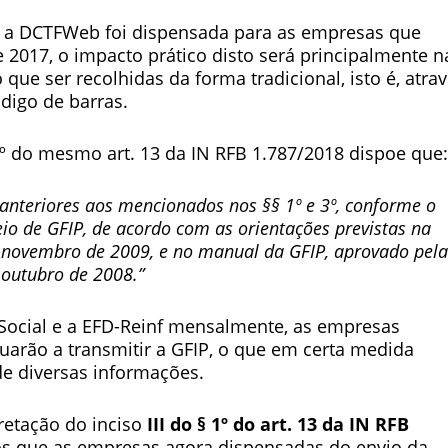
 a DCTFWeb foi dispensada para as empresas que
 2017, o impacto prático disto será principalmente n
 que ser recolhidas da forma tradicional, isto é, atra
digo de barras.
 4º do mesmo art. 13 da IN RFB 1.787/2018 dispoe que:
 anteriores aos mencionados nos §§ 1º e 3º, conforme o
io de GFIP, de acordo com as orientações previstas na
e novembro de 2009, e no manual da GFIP, aprovado pela
 outubro de 2008.”
eSocial e a EFD-Reinf mensalmente, as empresas
uarão a transmitir a GFIP, o que em certa medida
e diversas informações.
retação do inciso
III do § 1º do art. 13 da IN RFB
os que as empresas agora dispensadas do envio da