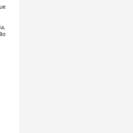
que
a,
ção