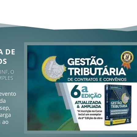
A DE
OS
NF, O
MPLES
 evento
 da
sep,
carga
s ao