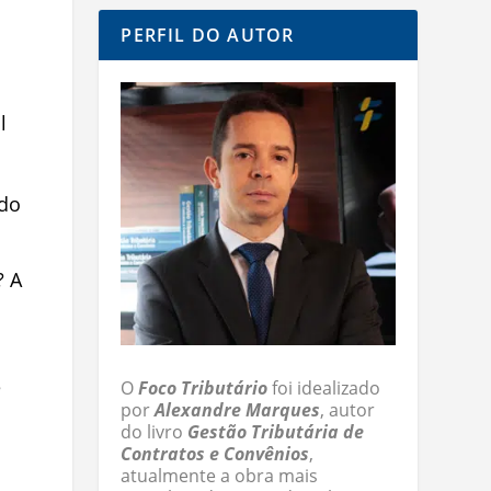
PERFIL DO AUTOR
l
 do
? A
e
O
Foco Tributário
foi idealizado
por
Alexandre Marques
, autor
do livro
Gestão Tributária de
Contratos e Convênios
,
atualmente a obra mais