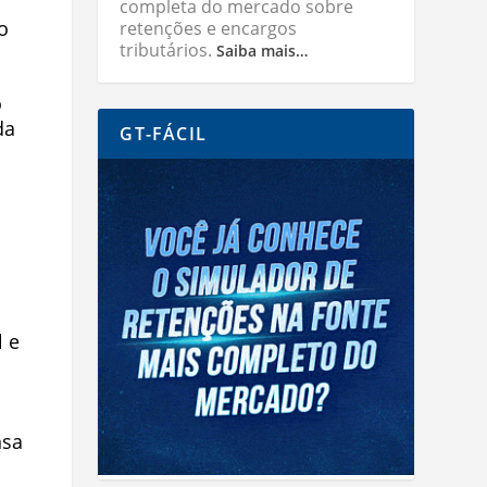
completa do mercado sobre
o
retenções e encargos
tributários.
Saiba mais…
o
da
GT-FÁCIL
l e
nsa