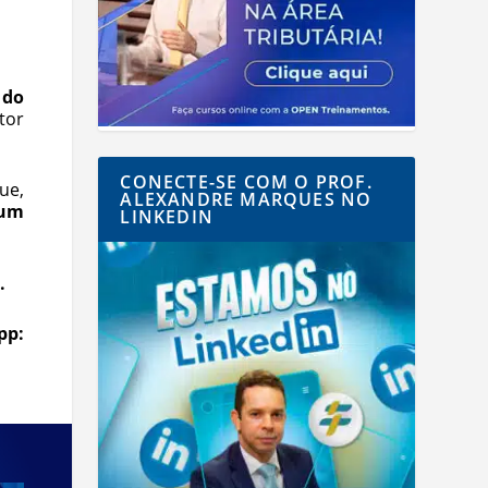
 do
tor
CONECTE-SE COM O PROF.
ue,
ALEXANDRE MARQUES NO
 um
LINKEDIN
.
pp: