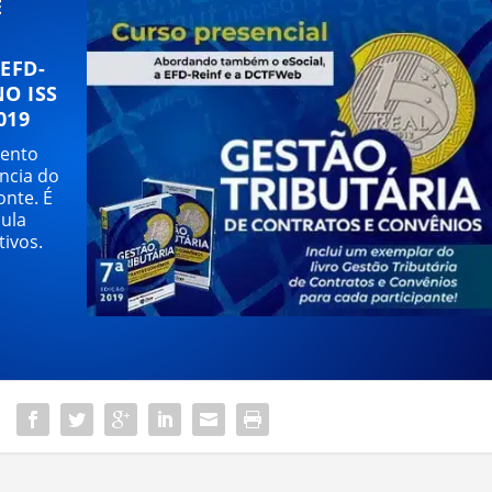
E
EFD-
NO ISS
019
vento
ncia do
onte. É
aula
tivos.