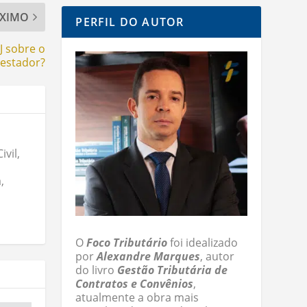
XIMO
PERFIL DO AUTOR
J sobre o
restador?
vil,
,
O
Foco Tributário
foi idealizado
por
Alexandre Marques
, autor
do livro
Gestão Tributária de
Contratos e Convênios
,
atualmente a obra mais