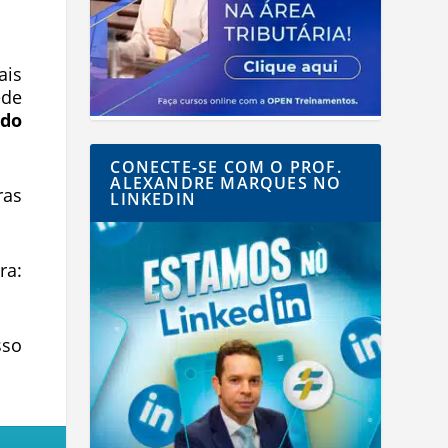
ais
ede
ndo
CONECTE-SE COM O PROF.
ALEXANDRE MARQUES NO
ras
LINKEDIN
a:
sso