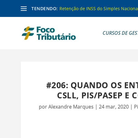
TENDENDO:
Retenção de INSS do Simples Naciona
CURSOS DE GES
#206: QUANDO OS ENT
CSLL, PIS/PASEP E
por
Alexandre Marques
|
24 mar, 2020
|
P