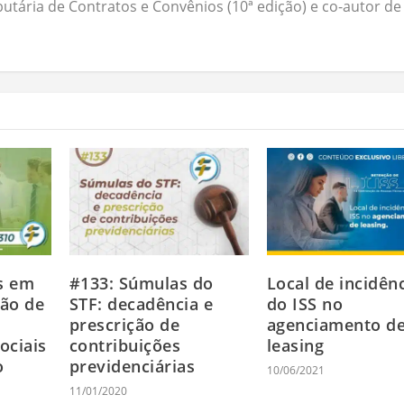
butária de Contratos e Convênios (10ª edição) e co-autor de
s em
#133: Súmulas do
Local de incidên
ção de
STF: decadência e
do ISS no
prescrição de
agenciamento d
ociais
contribuições
leasing
o
previdenciárias
10/06/2021
11/01/2020