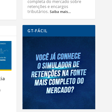
completa do mercado sobre
retenções e encargos
tributários.
Saiba mais…
GT-FÁCIL
cia
e