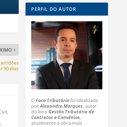
PERFIL DO AUTOR
XIMO
certidões
r 90 dias
O
Foco Tributário
foi idealizado
por
Alexandre Marques
, autor
do livro
Gestão Tributária de
vil,
Contratos e Convênios
,
atualmente a obra mais
,