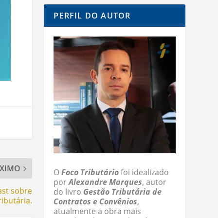
PERFIL DO AUTOR
XIMO
O
Foco Tributário
foi idealizado
por
Alexandre Marques
, autor
ast sobre
do livro
Gestão Tributária de
ibutária.
Contratos e Convênios
,
atualmente a obra mais