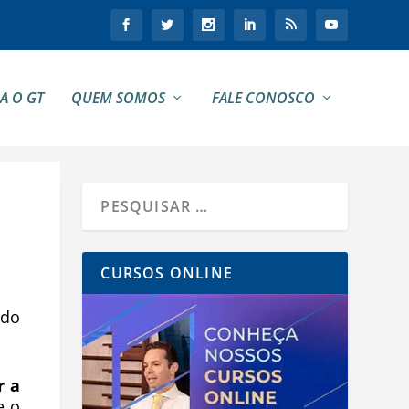
A O GT
QUEM SOMOS
FALE CONOSCO
CURSOS ONLINE
do
r a
e o