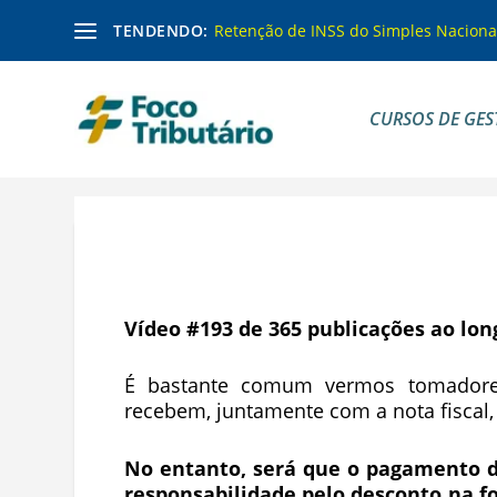
TENDENDO:
Retenção de INSS do Simples Naciona
CURSOS DE GES
Vídeo #193 de 365 publicações ao lon
É bastante comum vermos tomador
recebem, juntamente com a nota fiscal
No entanto, será que o pagamento do
responsabilidade pelo desconto na f