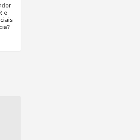
ador
R e
ciais
cia?