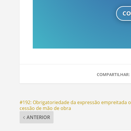
CO
COMPARTILHAR:
#192: Obrigatoriedade da expressão empreitada 
cessão de mão de obra
ANTERIOR