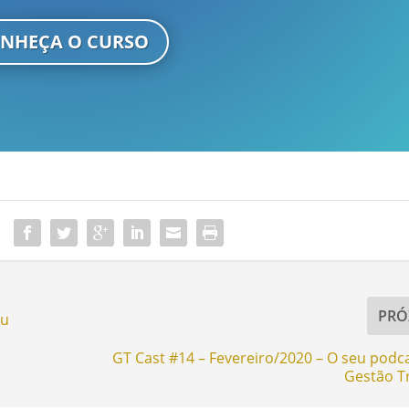
NHEÇA O CURSO
PRÓ
ou
GT Cast #14 – Fevereiro/2020 – O seu podc
Gestão Tr