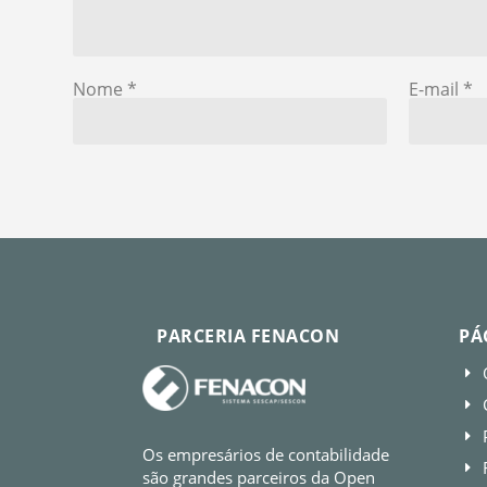
Nome
*
E-mail
*
PARCERIA FENACON
PÁ
E
E
E
Os empresários de contabilidade
E
são grandes parceiros da Open