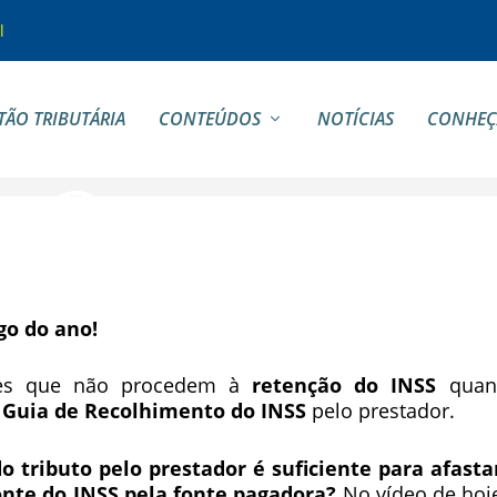
l
TÃO TRIBUTÁRIA
CONTEÚDOS
NOTÍCIAS
CONHEÇ
go do ano!
es que não procedem à
retenção do INSS
quan
,
Guia de Recolhimento do INSS
pelo prestador.
 tributo pelo prestador é suficiente para afasta
onte do INSS pela fonte pagadora?
No vídeo de hoj