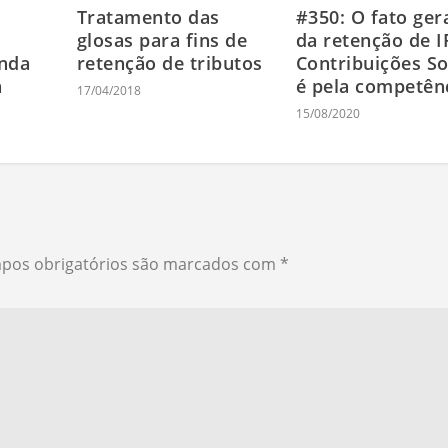
Tratamento das
#350: O fato ger
glosas para fins de
da retenção de I
inda
retenção de tributos
Contribuições So
a
é pela competên
17/04/2018
15/08/2020
pos obrigatórios são marcados com
*