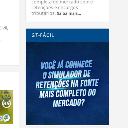
completa do mercado sobre
retenções e encargos
tributários.
Saiba mais…
vil,
GT-FÁCIL
,