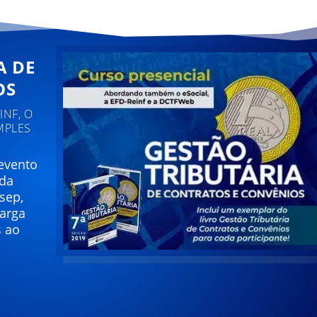
A DE
OS
NF, O
MPLES
 evento
 da
sep,
carga
s ao