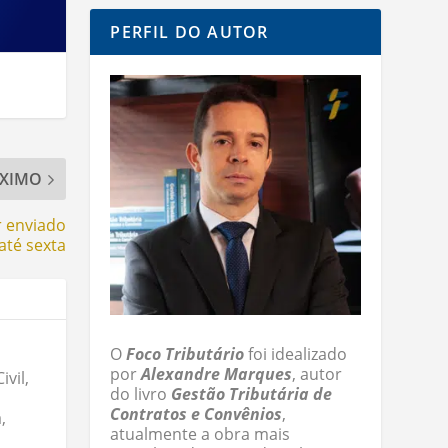
PERFIL DO AUTOR
XIMO
r enviado
até sexta
O
Foco Tributário
foi idealizado
por
Alexandre Marques
, autor
vil,
do livro
Gestão Tributária de
Contratos e Convênios
,
,
atualmente a obra mais