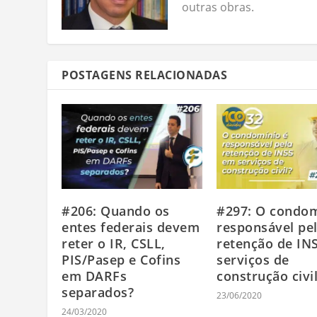
outras obras.
POSTAGENS RELACIONADAS
#206: Quando os
#297: O condom
entes federais devem
responsável pe
reter o IR, CSLL,
retenção de IN
PIS/Pasep e Cofins
serviços de
em DARFs
construção civi
separados?
23/06/2020
24/03/2020