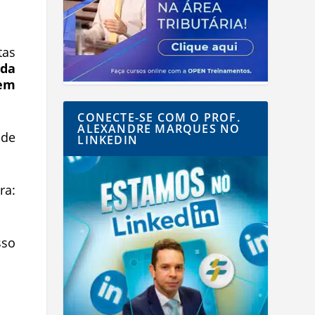
tas
 da
 em
CONECTE-SE COM O PROF.
ALEXANDRE MARQUES NO
 de
LINKEDIN
a:
sso