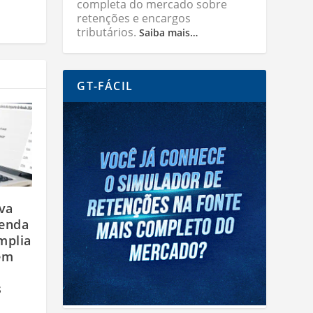
completa do mercado sobre
retenções e encargos
tributários.
Saiba mais…
GT-FÁCIL
va
Renda
mplia
em
s