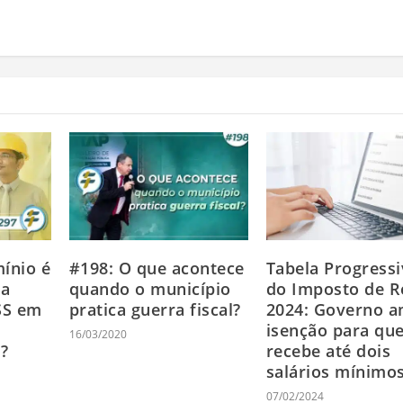
ínio é
#198: O que acontece
Tabela Progressi
la
quando o município
do Imposto de 
SS em
pratica guerra fiscal?
2024: Governo a
isenção para qu
16/03/2020
l?
recebe até dois
salários mínimo
07/02/2024