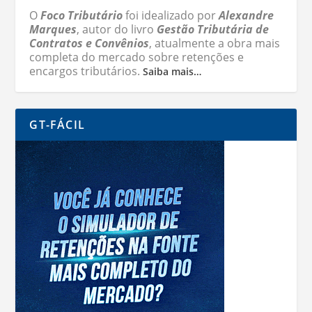
O
Foco Tributário
foi idealizado por
Alexandre
Marques
, autor do livro
Gestão Tributária de
Contratos e Convênios
, atualmente a obra mais
completa do mercado sobre retenções e
encargos tributários.
Saiba mais…
GT-FÁCIL