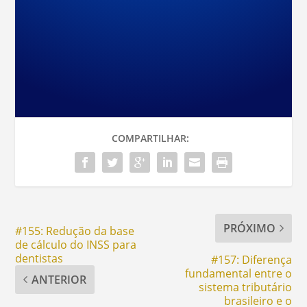
COMPARTILHAR:
PRÓXIMO
#155: Redução da base
de cálculo do INSS para
dentistas
#157: Diferença
fundamental entre o
ANTERIOR
sistema tributário
brasileiro e o