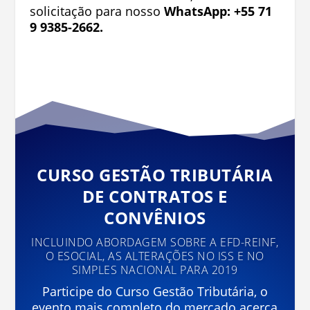
solicitação para nosso
WhatsApp: +55 71
9 9385-2662.
CURSO GESTÃO TRIBUTÁRIA
DE CONTRATOS E
CONVÊNIOS
INCLUINDO ABORDAGEM SOBRE A EFD-REINF,
O ESOCIAL, AS ALTERAÇÕES NO ISS E NO
SIMPLES NACIONAL PARA 2019
Participe do Curso Gestão Tributária, o
evento mais completo do mercado acerca