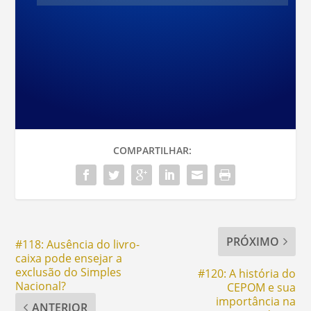
COMPARTILHAR:
PRÓXIMO
#118: Ausência do livro-
caixa pode ensejar a
exclusão do Simples
#120: A história do
Nacional?
CEPOM e sua
importância na
ANTERIOR