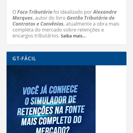
O
Foco Tributário
foi idealizado por
Alexandre
Marques
, autor do livro
Gestão Tributária de
Contratos e Convênios
, atualmente a obra mais
completa do mercado sobre retenções e
encargos tributários.
Saiba mais…
GT-FÁCIL