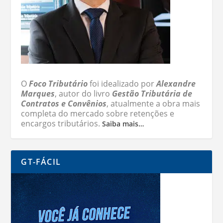
O
Foco Tributário
foi idealizado por
Alexandre
Marques
, autor do livro
Gestão Tributária de
Contratos e Convênios
, atualmente a obra mais
completa do mercado sobre retenções e
encargos tributários.
Saiba mais…
GT-FÁCIL