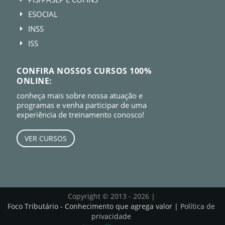
ESOCIAL
E
INSS
E
ISS
E
CONFIRA NOSSOS CURSOS 100%
ONLINE:
conheça mais sobre nossa atuação e
programas e venha participar de uma
experiência de treinamento conosco!
VER CURSOS
Copyright © 2013 - 2026 |
Foco Tributário - Conhecimento que agrega valor |
Política de
privacidade