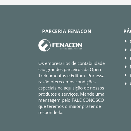
PARCERIA FENACON
PÁ
E
E
E
Os empresários de contabilidade
E
são grandes parceiros da Open
Treinamentos e Editora. Por essa
E
razão oferecemos condições
E
especiais na aquisição de nossos
produtos e serviços. Mande uma
mensagem pelo FALE CONOSCO
que teremos o maior prazer de
respondê-la.