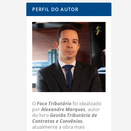
PERFIL DO AUTOR
O
Foco Tributário
foi idealizado
por
Alexandre Marques
, autor
do livro
Gestão Tributária de
Contratos e Convênios
,
atualmente a obra mais