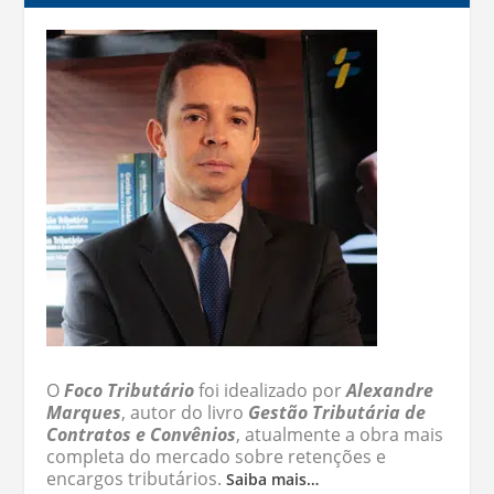
O
Foco Tributário
foi idealizado por
Alexandre
Marques
, autor do livro
Gestão Tributária de
Contratos e Convênios
, atualmente a obra mais
completa do mercado sobre retenções e
encargos tributários.
Saiba mais…