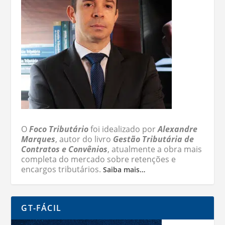
O
Foco Tributário
foi idealizado por
Alexandre
Marques
, autor do livro
Gestão Tributária de
Contratos e Convênios
, atualmente a obra mais
completa do mercado sobre retenções e
encargos tributários.
Saiba mais…
GT-FÁCIL